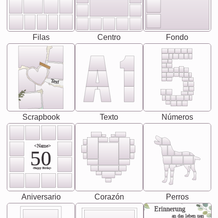
Filas
Centro
Fondo
Text
Scrapbook
Texto
Números
<Name>
50
-Happy Birday-
Aniversario
Corazón
Perros
Erinnerung
an das leben uan