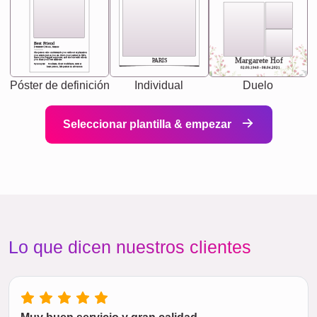
Best Friend
[<NAME>] Noun, feminie
The person who understands you without explanation
you accepts just as you are. She's your partner in life's,
chaos your biggest supporter, and the one with whom
Margarete Hof
PARIS
you share your best memories.
Synonyms: Soulmate, closet confidante, sister at
heart person, life partner in adventure.
02.05.1940 - 08.04.2021
Póster de definición
Individual
Duelo
Seleccionar plantilla & empezar
Lo que dicen nuestros clientes