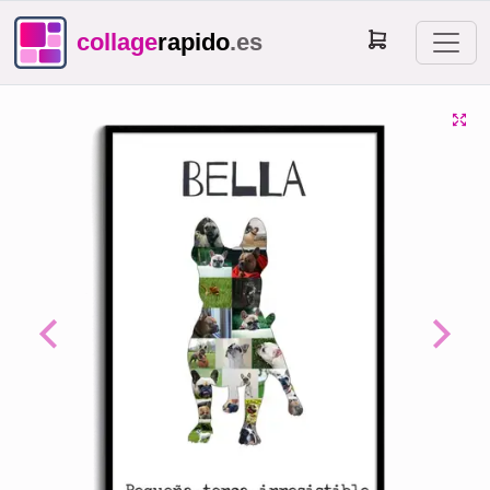
collage
rapido
.es
Previous
Next