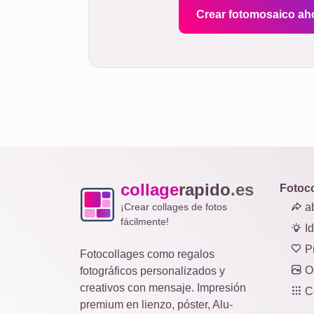
Crear fotomosaico ah
collage
rapido
.es
Fotoc
¡Crear collages de fotos
ab
fácilmente!
I
Pr
Fotocollages como regalos
Or
fotográficos personalizados y
creativos con mensaje. Impresión
Co
premium en lienzo, póster, Alu-