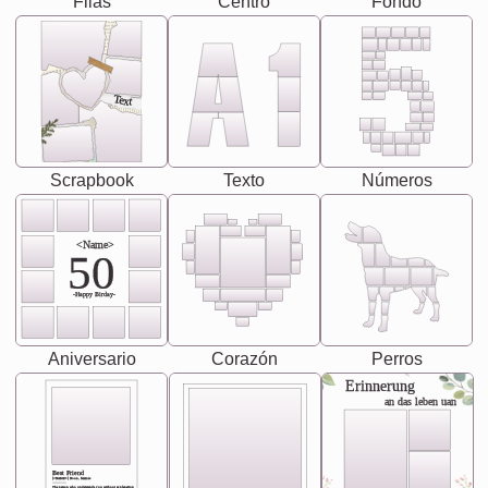
Filas
Centro
Fondo
Text
Scrapbook
Texto
Números
<Name>
50
-Happy Birday-
Aniversario
Corazón
Perros
Erinnerung
an das leben uan
Best Friend
[<NAME>] Noun, feminie
The person who understands you without explanation