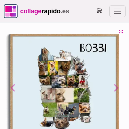
collage
rapido
.es
Previous
Next