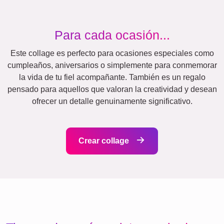
Events
Scrapbook
Estacional
Ciudades
Nacimiento