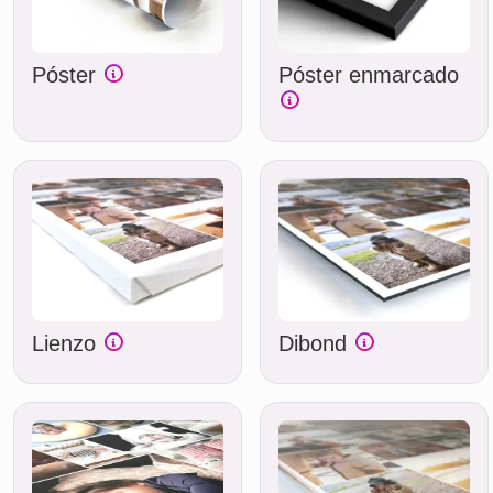
Póster
Póster enmarcado
Lienzo
Dibond