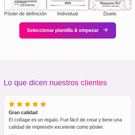
you accepts just as you are. She's your partner in life's,
chaos your biggest supporter, and the one with whom
Margarete Hof
PARIS
you share your best memories.
Synonyms: Soulmate, closet confidante, sister at
heart person, life partner in adventure.
02.05.1940 - 08.04.2021
Póster de definición
Individual
Duelo
Seleccionar plantilla & empezar
Lo que dicen nuestros clientes
Gran calidad
El collage es un regalo. Fue fácil de crear y tiene una
calidad de impresión excelente como póster.