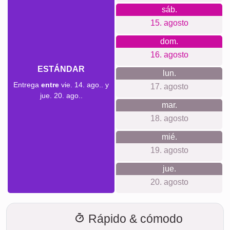
Tiempo de envío y vista previa de
entrega
No queremos hacer falsas promesas de entrega. Con
nuestra vista previa de entrega, puedes ver en todo
momento cuándo se entregará tu producto si realizas el
pedido hoy.
Con nuestro envío exprés prioritario, tu fotocollage podría
llegar en dos días laborables por un costo adicional (si el
pedido se realiza antes de las 8 de la mañana). Pero
incluso con el envío estándar, tu collage, dependiendo del
material, estará en camino hacia ti en pocos días.
Todo tu envío está completamente asegurado contra daños
durante el transporte o pérdida.
dom.
HOY