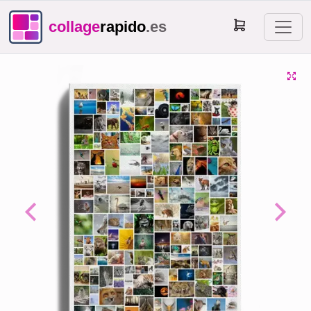
collage
rapido
.es
Previous
Next