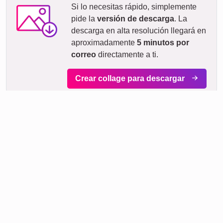
09. agosto
Pedir ahora
lun.
10. agosto
mar.
11. agosto
mié.
12. agosto
jue.
13. agosto
vie.
14. agosto
sáb.
15. agosto
dom.