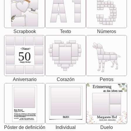
Text
Scrapbook
Texto
Números
<Name>
50
-Happy Birday-
Aniversario
Corazón
Perros
Erinnerung
an das leben uan
Best Friend
[<NAME>] Noun, feminie
The person who understands you without explanation
you accepts just as you are. She's your partner in life's,
chaos your biggest supporter, and the one with whom
Margarete Hof
PARIS
you share your best memories.
Synonyms: Soulmate, closet confidante, sister at
heart person, life partner in adventure.
02.05.1940 - 08.04.2021
Póster de definición
Individual
Duelo