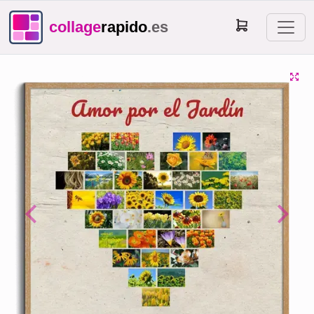
collage
rapido
.es
Previous
Next