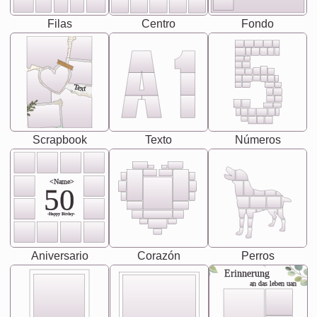
Filas
Centro
Fondo
Text
Scrapbook
Texto
Números
<Name>
50
-Happy Birday-
Aniversario
Corazón
Perros
Erinnerung
an das leben uan