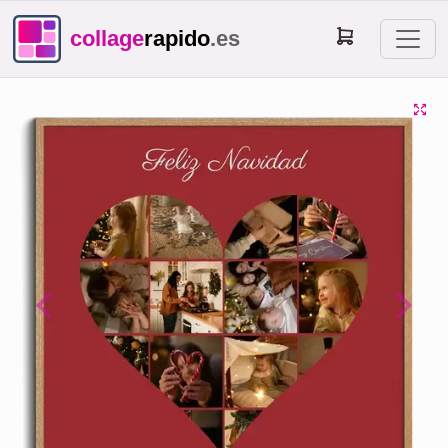
collage
rapido
.es
Previous
Next