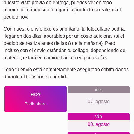
Por lo que apostamos
Te lo ponemos fácil: no necesitas cuenta, no hay rastreo ni
newsletter. Precios claros, sin costes ocultos, con sistema
de colgado incluido. Materiales y impresión de primera, una
app intuitiva para principiantes y expertos, formatos desde
póster hasta grandes lienzos, producción local sostenible y
clima neutro, y valoraciones reales de clientes satisfechos.
Para cada ocasión...
Idea de regalo para estas fiestas, para Papá Noel y Reyes.
Sorprende a abuelos con recuerdos de los peques, a tu
pareja con fechas especiales, a amigos con los mejores
momentos del año, a un recién llegado a la familia, o para
recordar un viaje. ¿Con poco tiempo? La descarga