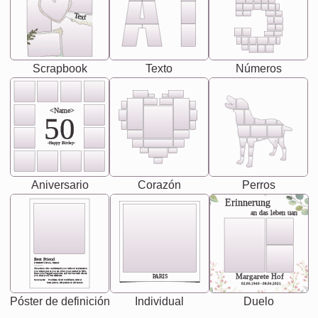
Text
Scrapbook
Texto
Números
<Name>
50
-Happy Birday-
Aniversario
Corazón
Perros
Erinnerung
an das leben uan
Best Friend
[<NAME>] Noun, feminie
The person who understands you without explanation
you accepts just as you are. She's your partner in life's,
chaos your biggest supporter, and the one with whom
Margarete Hof
PARIS
you share your best memories.
Synonyms: Soulmate, closet confidante, sister at
heart person, life partner in adventure.
02.05.1940 - 08.04.2021
Póster de definición
Individual
Duelo