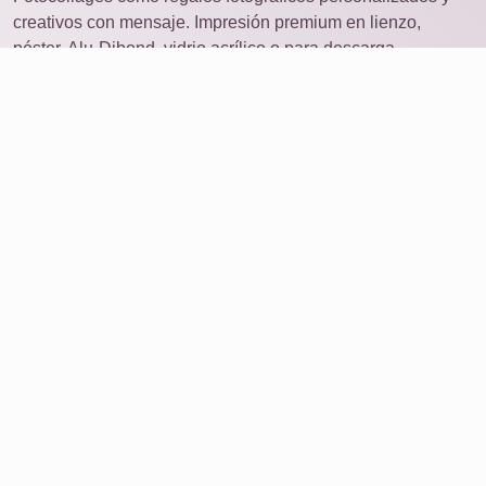
creativos con mensaje. Impresión premium en lienzo,
póster, Alu-Dibond, vidrio acrílico o para descarga.
Fotocollage
abrir en otro dispositivo
Ideas
Productos
Ordenar foto
Collage con muchas fotos
Servicio
Opiniones
Sobre nosotros
Eliminar datos
Preguntas frecuentes