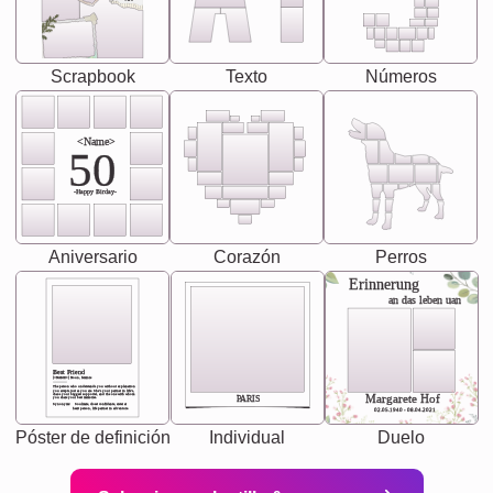
Scrapbook
Texto
Números
<Name>
50
-Happy Birday-
Aniversario
Corazón
Perros
Erinnerung
an das leben uan
Best Friend
[<NAME>] Noun, feminie
The person who understands you without explanation
you accepts just as you are. She's your partner in life's,
chaos your biggest supporter, and the one with whom
Margarete Hof
PARIS
you share your best memories.
Synonyms: Soulmate, closet confidante, sister at
heart person, life partner in adventure.
02.05.1940 - 08.04.2021
Póster de definición
Individual
Duelo