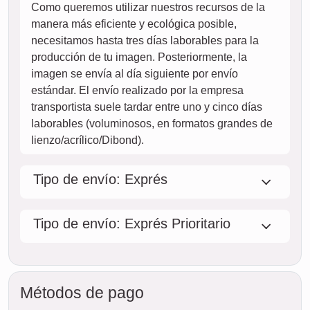
dom.
HOY
09. agosto
Pedir ahora
lun.
10. agosto
mar.
11. agosto
mié.
12. agosto
jue.
13. agosto
vie.
14. agosto
sáb.
15. agosto