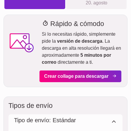
Tiempo de envío y vista previa de
entrega
No queremos hacer falsas promesas de entrega. Con
nuestra vista previa de entrega, puedes ver en todo
momento cuándo se entregará tu producto si realizas el
pedido hoy.
Con nuestro envío exprés prioritario, tu fotocollage podría
llegar en dos días laborables por un costo adicional (si el
pedido se realiza antes de las 8 de la mañana). Pero
incluso con el envío estándar, tu collage, dependiendo del
material, estará en camino hacia ti en pocos días.
Todo tu envío está completamente asegurado contra daños
durante el transporte o pérdida.