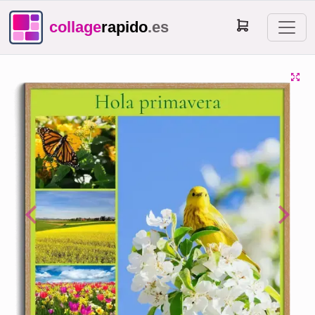
collage
rapido
.es
Previous
Next