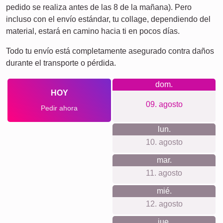
¡Muchas!
Amigos
Escuela
Póster
Perros
Gatos
de
Duelo
Definiciones
XXL
por
Duelo
mascotas
Por lo que apostamos
Nuestra filosofía: sin registro ni cuentas, sin seguimiento ni
newsletter; privacidad ante todo. Precios transparentes, sin
costes ocultos y con sistema de colgado incluido.
Materiales y impresión premium, apps fáciles para
principiantes y pros, formatos desde póster hasta grandes