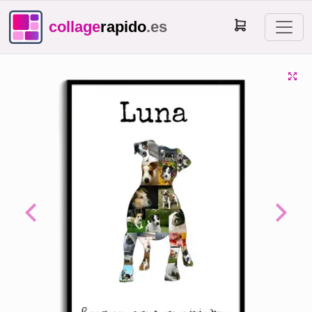
collage
rapido
.es
Previous
Next