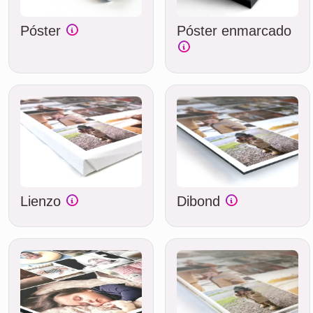
Póster
Póster enmarcado
Lienzo
Dibond