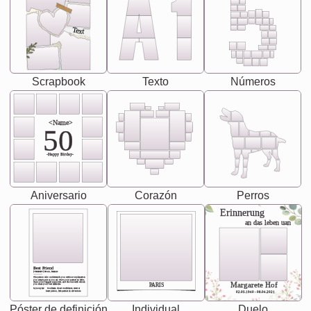
Text
Scrapbook
Texto
Números
<Name>
50
-Happy Birday-
Aniversario
Corazón
Perros
Erinnerung
an das leben uan
Best Friend
[<NAME>] Noun, feminie
The person who understands you without explanation
you accepts just as you are. She's your partner in life's,
chaos your biggest supporter, and the one with whom
Margarete Hof
PARIS
you share your best memories.
Synonyms: Soulmate, closet confidante, sister at
heart person, life partner in adventure.
02.05.1940 - 08.04.2021
Póster de definición
Individual
Duelo