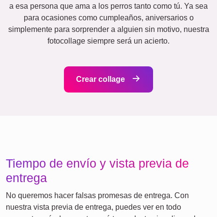
Scrapbook
Estacional
Ciudades
Nacimiento
Mamá
Clásico
y
Abuela
Niños
Papá
&
Abuelo
Familia