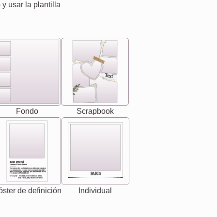
) y usar la plantilla
Text
Fondo
Scrapbook
Best Friend
[<NAME>] Noun, feminie
The person who understands you without explanation
you accepts just as you are. She's your partner in life's,
chaos your biggest supporter, and the one with whom
PARIS
you share your best memories.
Synonyms: Soulmate, closet confidante, sister at
heart person, life partner in adventure.
ster de definición
Individual