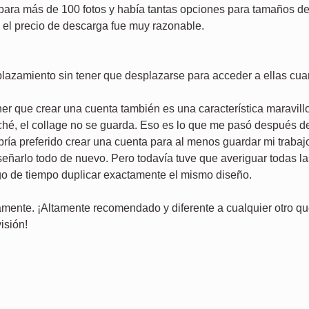
 más de 100 fotos y había tantas opciones para tamaños de fo
 y el precio de descarga fue muy razonable.
splazamiento sin tener que desplazarse para acceder a ellas cu
ener que crear una cuenta también es una característica maravil
aché, el collage no se guarda. Eso es lo que me pasó después de
bría preferido crear una cuenta para al menos guardar mi traba
señarlo todo de nuevo. Pero todavía tuve que averiguar todas l
go de tiempo duplicar exactamente el mismo diseño.
mente. ¡Altamente recomendado y diferente a cualquier otro qu
isión!