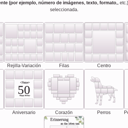
nte (por ejemplo, número de imágenes, texto, formato,
, etc.
seleccionada.
Rejilla-Variación
Filas
Centro
<Name>
50
-Happy Birday-
Aniversario
Corazón
Perros
Pó
Erinnerung
an das leben uan