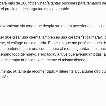
 más de 100 fotos y había tantas opciones para tamaños de fo
 y el precio de descarga fue muy razonable.
splazamiento sin tener que desplazarse para acceder a ellas cu
ener que crear una cuenta también es una característica maravil
aché, el collage no se guarda. Eso es lo que me pasó después de
bría preferido crear una cuenta para al menos guardar mi traba
señarlo todo de nuevo. Pero todavía tuve que averiguar todas l
go de tiempo duplicar exactamente el mismo diseño.
mente. ¡Altamente recomendado y diferente a cualquier otro qu
isión!