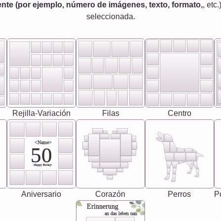
nte (por ejemplo, número de imágenes, texto, formato,
, etc.
seleccionada.
Rejilla-Variación
Filas
Centro
<Name>
50
-Happy Birday-
Aniversario
Corazón
Perros
Pó
Erinnerung
an das leben uan