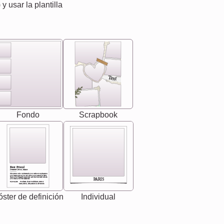
) y usar la plantilla
Text
Fondo
Scrapbook
Best Friend
[<NAME>] Noun, feminie
The person who understands you without explanation
you accepts just as you are. She's your partner in life's,
chaos your biggest supporter, and the one with whom
PARIS
you share your best memories.
Synonyms: Soulmate, closet confidante, sister at
heart person, life partner in adventure.
ster de definición
Individual