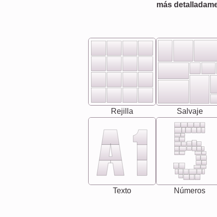
más detalladame
Rejilla
Salvaje
Texto
Números