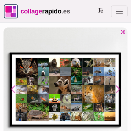
collage
rapido
.es
Previous
Next