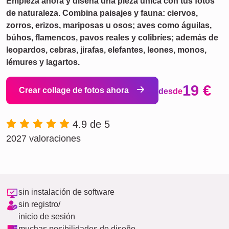
Empieza ahora y diseña una pieza única con tus fotos
de naturaleza. Combina paisajes y fauna: ciervos,
zorros, erizos, mariposas u osos; aves como águilas,
búhos, flamencos, pavos reales y colibríes; además de
leopardos, cebras, jirafas, elefantes, leones, monos,
lémures y lagartos.
19 €
Crear collage de fotos ahora
desde
4.9 de 5
2027 valoraciones
sin instalación de software
sin registro/
inicio de sesión
muchas posibilidades de diseño