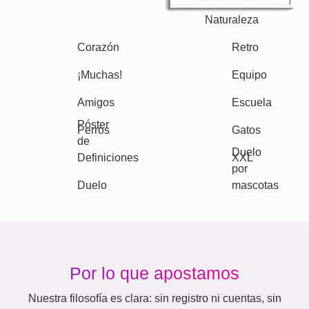
Texto
Números
Cumpleaños