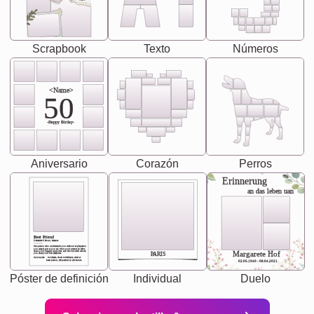
Scrapbook
Texto
Números
<Name>
50
-Happy Birday-
Aniversario
Corazón
Perros
Erinnerung
an das leben uan
Best Friend
[<NAME>] Noun, feminie
The person who understands you without explanation
you accepts just as you are. She's your partner in life's,
chaos your biggest supporter, and the one with whom
Margarete Hof
PARIS
you share your best memories.
Synonyms: Soulmate, closet confidante, sister at
heart person, life partner in adventure.
02.05.1940 - 08.04.2021
Póster de definición
Individual
Duelo