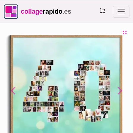
collage
rapido
.es
Previous
Next