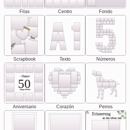
Filas
Centro
Fondo
Text
Scrapbook
Texto
Números
<Name>
50
-Happy Birday-
Aniversario
Corazón
Perros
Erinnerung
an das leben uan