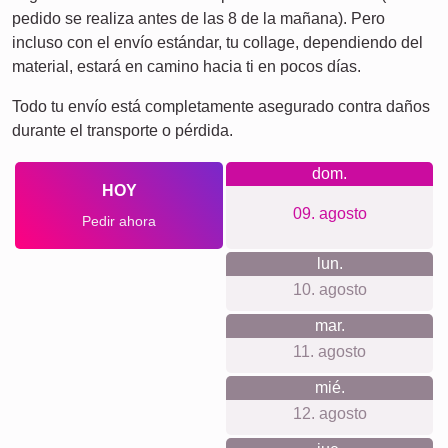
Abuela & Abuelo
Familia
Aniversario
Jubilación
Texto