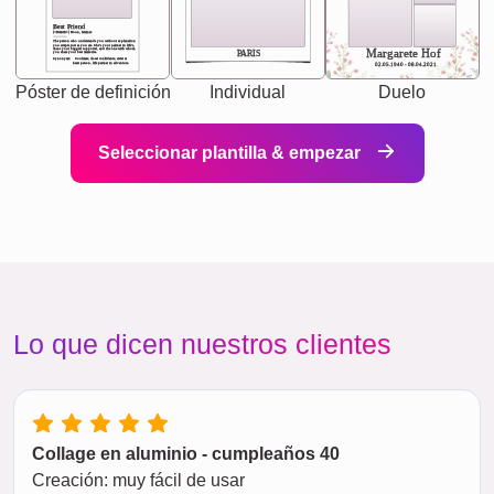
Best Friend
[<NAME>] Noun, feminie
The person who understands you without explanation
you accepts just as you are. She's your partner in life's,
chaos your biggest supporter, and the one with whom
Margarete Hof
PARIS
you share your best memories.
Synonyms: Soulmate, closet confidante, sister at
heart person, life partner in adventure.
02.05.1940 - 08.04.2021
Póster de definición
Individual
Duelo
Seleccionar plantilla & empezar
Lo que dicen nuestros clientes
Collage en aluminio - cumpleaños 40
Creación: muy fácil de usar