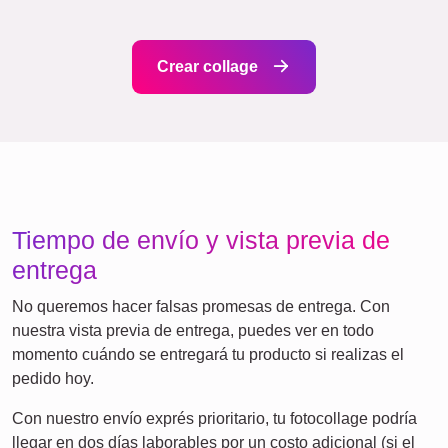
Clásico
Nacimiento
Mamá y Papá
Niños