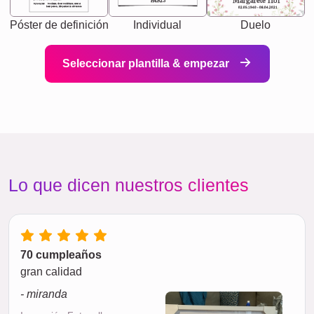
Margarete Hof
PARIS
Synonyms: Soulmate, closet confidante, sister at
heart person, life partner in adventure.
02.05.1940 - 08.04.2021
Póster de definición
Individual
Duelo
Seleccionar plantilla & empezar
Lo que dicen nuestros clientes
70 cumpleaños
gran calidad
- miranda