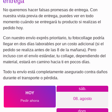
Mamá y Papá
Niños
Abuela & Abuelo
Familia
Jubilación