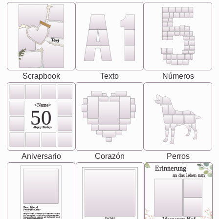
Text
Scrapbook
Texto
Números
<Name>
50
-Happy Birday-
Aniversario
Corazón
Perros
Erinnerung
an das leben uan
Best Friend
[<NAME>] Noun, feminie
The person who understands you without explanation
you accepts just as you are. She's your partner in life's,
chaos your biggest supporter, and the one with whom
you share your best memories.