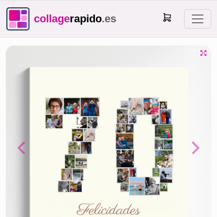
collage
rapido
.es
Previous
Next