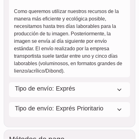
Todo tu envío está completamente asegurado contra daños
durante el transporte o pérdida.
sáb.
HOY
08. agosto
Pedir ahora
dom.
09. agosto
lun.
10. agosto
mar.
11. agosto
mié.
12. agosto
jue.