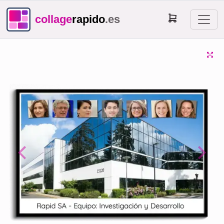
collage
rapido
.es
Previous
Next