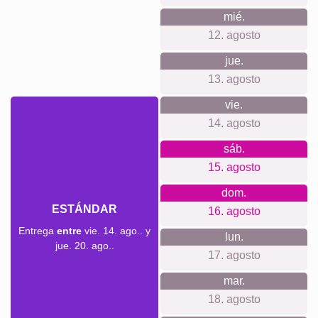
En nuestra tienda no requerimos registros y respetamos al
máximo tu privacidad, sin rastreos ni correos no deseados.
Todo el proceso es claro, tu diseño incluye soporte para
colgar y nuestros productos están hechos con materiales
sostenibles, contribuyendo a un futuro más ecológico.
Para cada ocasión...
Este producto es ideal para cualquier ocasión especial. Ya
sea un regalo de jubilación, un tributo a un equipo de
trabajo excepcional o incluso un elemento decorativo único
para tu hogar, nuestras fotocollages aportan un toque
personal y considerado. También son perfectas para
cumpleaños, aniversarios o para sorprender a un ser
querido con recuerdos inolvidables.
Crear collage