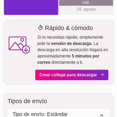
Tiempo de envío y vista previa de
entrega
No queremos hacer falsas promesas de entrega. Con
nuestra vista previa de entrega, puedes ver en todo
momento cuándo se entregará tu producto si realizas el
pedido hoy.
Con nuestro envío exprés prioritario, tu fotocollage podría
llegar en dos días laborables por un costo adicional (si el
pedido se realiza antes de las 8 de la mañana). Pero
incluso con el envío estándar, tu collage, dependiendo del
material, estará en camino hacia ti en pocos días.