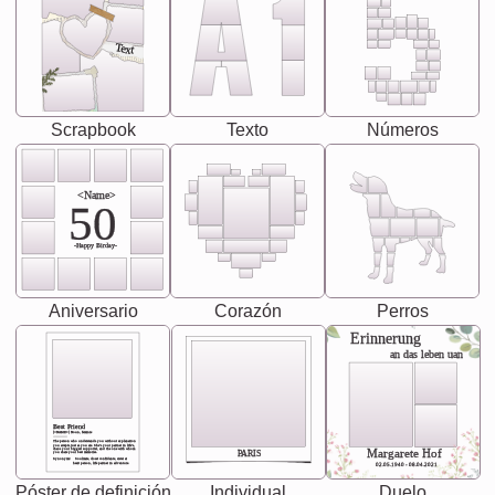
Text
Scrapbook
Texto
Números
<Name>
50
-Happy Birday-
Aniversario
Corazón
Perros
Erinnerung
an das leben uan
Best Friend
[<NAME>] Noun, feminie
The person who understands you without explanation
you accepts just as you are. She's your partner in life's,
chaos your biggest supporter, and the one with whom
Margarete Hof
PARIS
you share your best memories.
Synonyms: Soulmate, closet confidante, sister at
heart person, life partner in adventure.
02.05.1940 - 08.04.2021
Póster de definición
Individual
Duelo