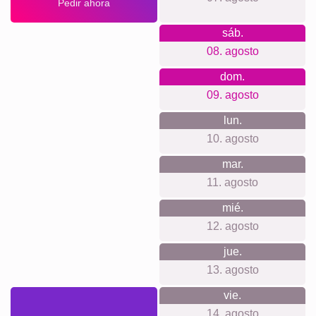
de
Duelo
Definiciones
XXL
por
Duelo
mascotas
Por lo que apostamos
Nuestra filosofía de tienda se centra en la transparencia y
privacidad. No necesitas registrarte ni crear una cuenta
para hacer una compra. No hacemos seguimiento de tus
acciones ni enviamos newsletters. Siempre sabrás
exactamente cuánto pagarás, sin costos ocultos,
incluyendo el sistema de colgado.
Para cada ocasión...