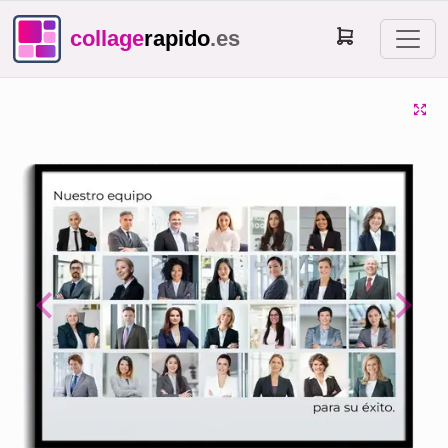
collage
rapido
.es
Previous
Next