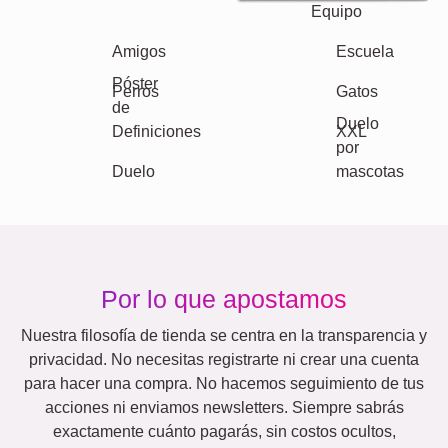
Texto
Números
Cumpleaños