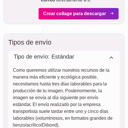
nuestra vista previa de entrega, puedes ver en todo
momento cuándo se entregará tu producto si realizas el
pedido hoy.
Con nuestro envío exprés prioritario, tu fotocollage podría
llegar en dos días laborables por un costo adicional (si el
pedido se realiza antes de las 8 de la mañana). Pero
incluso con el envío estándar, tu collage, dependiendo del
material, estará en camino hacia ti en pocos días.
Todo tu envío está completamente asegurado contra daños
durante el transporte o pérdida.
vie.
HOY
07. agosto
Pedir ahora
sáb.
08. agosto