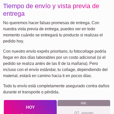
Equipo
¡Muchas!
Escuela
Amigos
Póster
Perros
Gatos