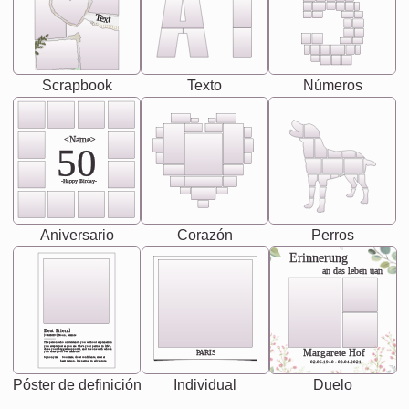
Text
Scrapbook
Texto
Números
<Name>
50
-Happy Birday-
Aniversario
Corazón
Perros
Erinnerung
an das leben uan
Best Friend
[<NAME>] Noun, feminie
The person who understands you without explanation
you accepts just as you are. She's your partner in life's,
chaos your biggest supporter, and the one with whom
Margarete Hof
PARIS
you share your best memories.
Synonyms: Soulmate, closet confidante, sister at
heart person, life partner in adventure.
02.05.1940 - 08.04.2021
Póster de definición
Individual
Duelo