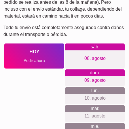
Cumpleaños
Corazón
Retro
¡Muchas!
Equipo
Amigos
Escuela
Póster
Perros
Gatos
de
Duelo
Definiciones
XXL
por
Duelo
mascotas
Por lo que apostamos
Nuestra filosofía es clara: crear productos personalizados
de alta calidad de forma fácil, transparente y respetuosa