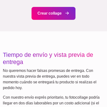
Familia
Jubilación
Aniversario
Números
Texto
Naturaleza