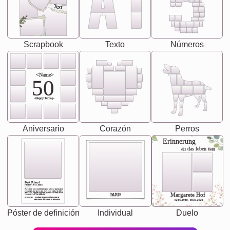
Text
Scrapbook
Texto
Números
<Name>
50
-Happy Birday-
Aniversario
Corazón
Perros
Erinnerung
an das leben uan
Best Friend
[<NAME>] Noun, feminie
The person who understands you without explanation
you accepts just as you are. She's your partner in life's,
chaos your biggest supporter, and the one with whom
Margarete Hof
PARIS
you share your best memories.
Synonyms: Soulmate, closet confidante, sister at
heart person, life partner in adventure.
02.05.1940 - 08.04.2021
Póster de definición
Individual
Duelo