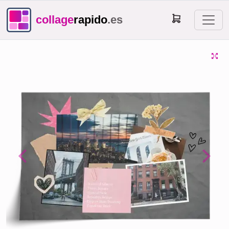
collage
rapido
.es
Previous
Next