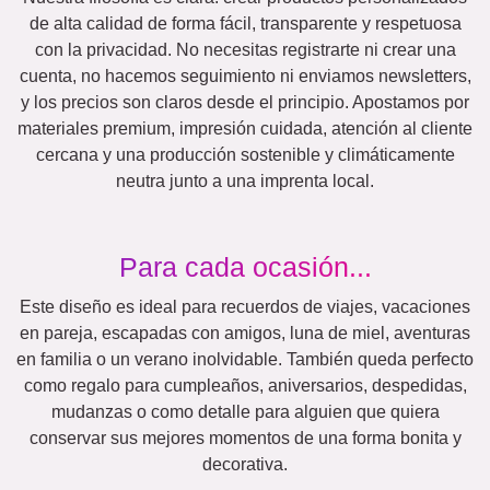
Mamá y Papá
Niños
Abuela & Abuelo