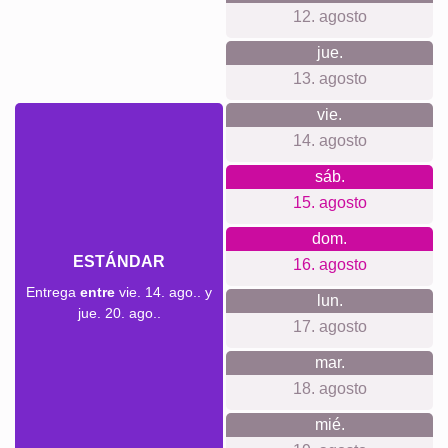
con la privacidad. No necesitas registrarte ni crear una
cuenta, no hacemos seguimiento ni enviamos newsletters,
y los precios son claros desde el principio. Apostamos por
materiales premium, impresión cuidada, atención al cliente
cercana y una producción sostenible y climáticamente
neutra junto a una imprenta local.
Para cada ocasión...
Este diseño es ideal para recuerdos de viajes, vacaciones
en pareja, escapadas con amigos, luna de miel, aventuras
en familia o un verano inolvidable. También queda perfecto
como regalo para cumpleaños, aniversarios, despedidas,
mudanzas o como detalle para alguien que quiera
conservar sus mejores momentos de una forma bonita y
decorativa.