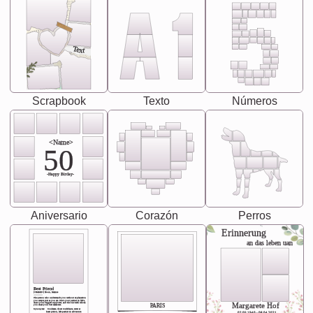
Text
Scrapbook
Texto
Números
<Name>
50
-Happy Birday-
Aniversario
Corazón
Perros
Erinnerung
an das leben uan
Best Friend
[<NAME>] Noun, feminie
The person who understands you without explanation
you accepts just as you are. She's your partner in life's,
chaos your biggest supporter, and the one with whom
Margarete Hof
PARIS
you share your best memories.
Synonyms: Soulmate, closet confidante, sister at
heart person, life partner in adventure.
02.05.1940 - 08.04.2021