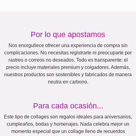
Retro
Corazón
Equipo
¡Muchas!