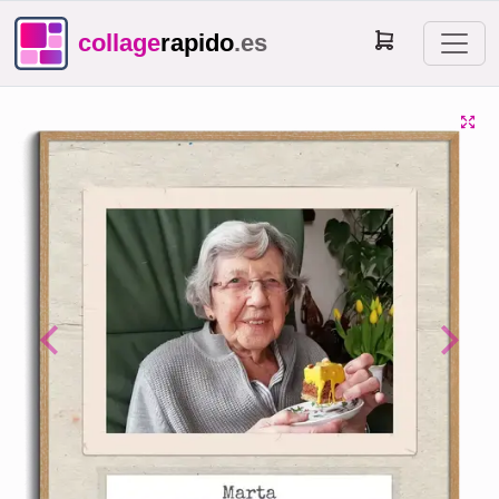
collage
rapido
.es
Previous
Next