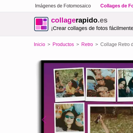
Imágenes de Fotomosaico
Collages de F
collage
rapido
.es
¡Crear collages de fotos fácilmente
Inicio
Productos
Retro
Collage Retro 
Previous