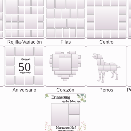
Rejilla-Variación
Filas
Centro
<Name>
50
-Happy Birday-
Aniversario
Corazón
Perros
Pó
Erinnerung
an das leben uan
Margarete Hof
02.05.1940 - 08.04.2021