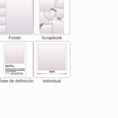
Text
Fondo
Scrapbook
Best Friend
[<NAME>] Noun, feminie
The person who understands you without explanation
you accepts just as you are. She's your partner in life's,
chaos your biggest supporter, and the one with whom
PARIS
you share your best memories.
Synonyms: Soulmate, closet confidante, sister at
heart person, life partner in adventure.
ster de definición
Individual