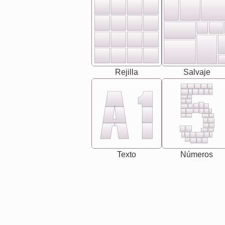
Rejilla
Salvaje
Texto
Números