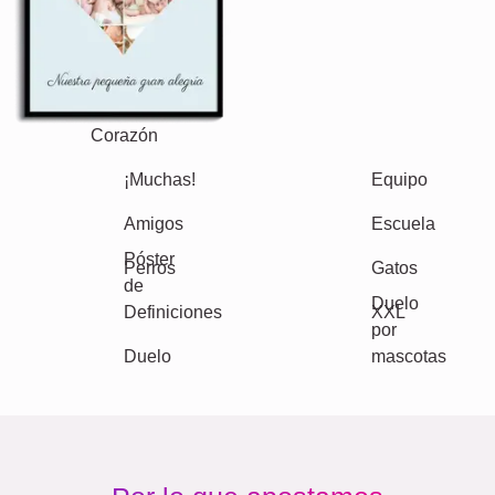
Otras ideas, ejemplos:
Vacaciones
Boda
Events
Scrapbook
Estacional
Ciudades