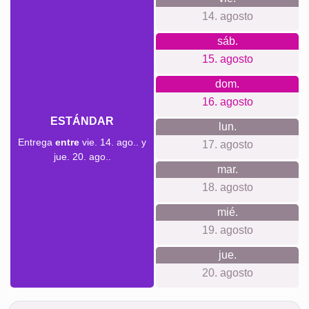
¡Muchas!
Equipo
Amigos
Escuela
Póster
Perros
Gatos
de
Duelo
Definiciones
XXL
por
Duelo
mascotas
Por lo que apostamos
Nuestra tienda se centra en la transparencia y la privacidad.
No necesitas crear una cuenta, y no hacemos rastreo ni
enviamos correos electrónicos no deseados. Valoramos la
calidad, usando materiales premium sin costos ocultos, y
trabajamos de forma sostenible y neutral en carbono, desde