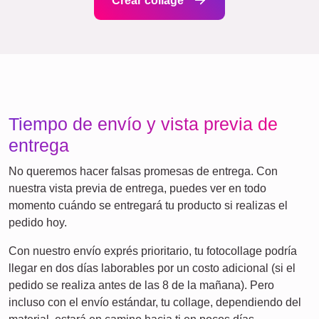
Abuelo
Familia
Aniversario
Jubilación
Números
Texto
Naturaleza