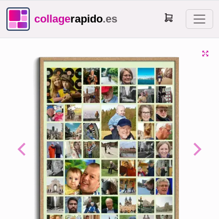
collage
rapido
.es
Previous
Next