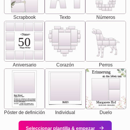
Scrapbook
Texto
Números
<Name>
50
-Happy Birday-
Aniversario
Corazón
Perros
Erinnerung
an das leben uan
Best Friend
[<NAME>] Noun, feminie
The person who understands you without explanation
you accepts just as you are. She's your partner in life's,
chaos your biggest supporter, and the one with whom
Margarete Hof
PARIS
you share your best memories.
Synonyms: Soulmate, closet confidante, sister at
heart person, life partner in adventure.
02.05.1940 - 08.04.2021
Póster de definición
Individual
Duelo
Seleccionar plantilla & empezar