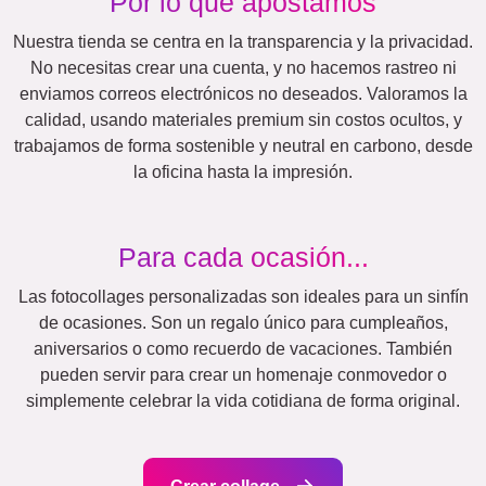
Mamá
Clásico
Nacimiento
y
Papá
Abuela
Niños
&