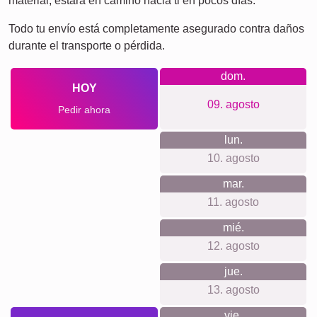
Cumpleaños
Retro
Corazón