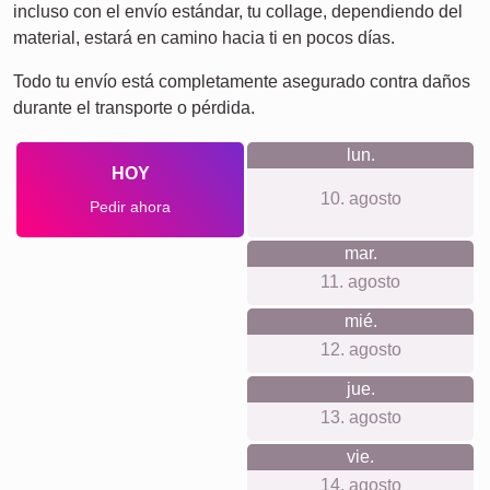
Escuela
Póster
Perros
Gatos
de
Duelo
Definiciones
XXL
por
Duelo
mascotas
Por lo que apostamos
Nuestra tienda se rige por una filosofía que valoramos
profundamente. Sin necesidad de crear una cuenta ni
preocuparte por rastreos o newsletters, garantizamos
transparencia en nuestros precios, así como un
compromiso con la sostenibilidad y la calidad. Queremos