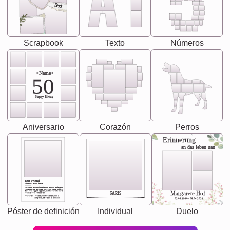
Text
Scrapbook
Texto
Números
<Name>
50
-Happy Birday-
Aniversario
Corazón
Perros
Erinnerung
an das leben uan
Best Friend
[<NAME>] Noun, feminie
The person who understands you without explanation
you accepts just as you are. She's your partner in life's,
chaos your biggest supporter, and the one with whom
Margarete Hof
PARIS
you share your best memories.
Synonyms: Soulmate, closet confidante, sister at
heart person, life partner in adventure.
02.05.1940 - 08.04.2021
Póster de definición
Individual
Duelo