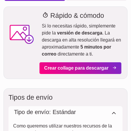
Tiempo de envío y vista previa de
entrega
No queremos hacer falsas promesas de entrega. Con
nuestra vista previa de entrega, puedes ver en todo
momento cuándo se entregará tu producto si realizas el
pedido hoy.
Con nuestro envío exprés prioritario, tu fotocollage podría
llegar en dos días laborables por un costo adicional (si el
pedido se realiza antes de las 8 de la mañana). Pero
incluso con el envío estándar, tu collage, dependiendo del
material, estará en camino hacia ti en pocos días.
Todo tu envío está completamente asegurado contra daños
durante el transporte o pérdida.