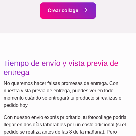
Naturaleza
Cumpleaños
Corazón
Retro
¡Muchas!
Equipo
Amigos