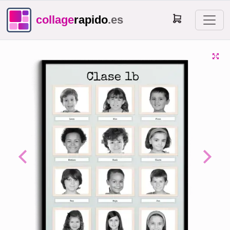
collage
rapido
.es
Previous
Next