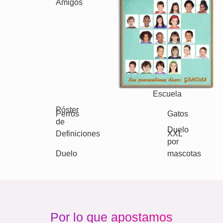
Clásico
Nacimiento
Mamá y Papá
Niños