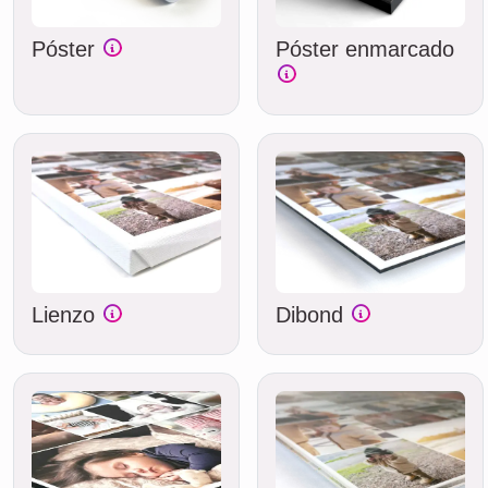
Póster
Póster enmarcado
Lienzo
Dibond