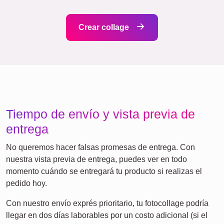
Cumpleaños
Naturaleza
Retro
Corazón