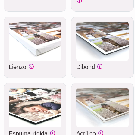
Lienzo
Dibond
Espuma rígida
Acrílico