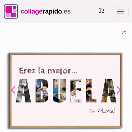
collage
rapido
.es
Previous
Next