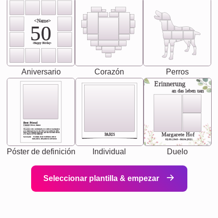
<Name>
50
-Happy Birday-
Aniversario
Corazón
Perros
Erinnerung
an das leben uan
Best Friend
[<NAME>] Noun, feminie
The person who understands you without explanation
you accepts just as you are. She's your partner in life's,
chaos your biggest supporter, and the one with whom
Margarete Hof
PARIS
you share your best memories.
Synonyms: Soulmate, closet confidante, sister at
heart person, life partner in adventure.
02.05.1940 - 08.04.2021
Póster de definición
Individual
Duelo
Seleccionar plantilla & empezar