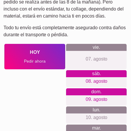
¡Muchas!
Equipo
Amigos
Escuela
Póster
Perros
Gatos
de
Duelo
Definiciones
XXL
por
Duelo
mascotas
Por lo que apostamos
Sin registro ni cuenta. Sin seguimiento ni newsletters:
respetamos tu privacidad. Precios transparentes sin costes
ocultos, con sistema de colgado incluido. Materiales y
calidad de impresión premium. Apps fáciles para
principiantes y expertos, formatos desde póster hasta