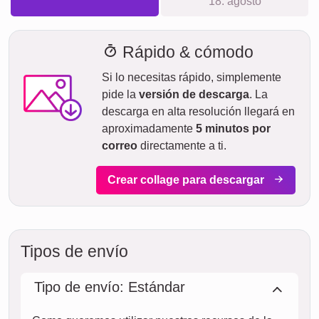
Tiempo de envío y vista previa de
entrega
No queremos hacer falsas promesas de entrega. Con
nuestra vista previa de entrega, puedes ver en todo
momento cuándo se entregará tu producto si realizas el
pedido hoy.
Con nuestro envío exprés prioritario, tu fotocollage podría
llegar en dos días laborables por un costo adicional (si el
pedido se realiza antes de las 8 de la mañana). Pero
incluso con el envío estándar, tu collage, dependiendo del
material, estará en camino hacia ti en pocos días.
Todo tu envío está completamente asegurado contra daños
durante el transporte o pérdida.
vie.
HOY