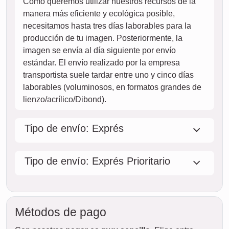
07. agosto
Pedir ahora
sáb.
08. agosto
dom.
09. agosto
lun.
10. agosto
mar.
11. agosto
mié.
12. agosto
jue.
13. agosto
vie.